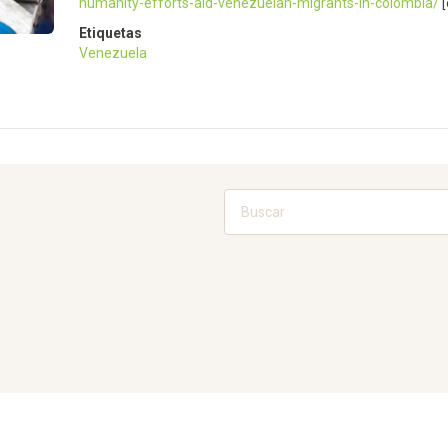
humanity-efforts-aid-venezuelan-migrants-in-colombia/
[
Etiquetas
Venezuela
Buscar