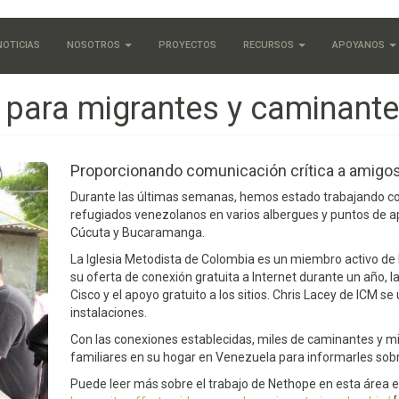
NOTICIAS
NOSOTROS
PROYECTOS
RECURSOS
APOYANOS
t para migrantes y caminant
Proporcionando comunicación crítica a amigos
Durante las últimas semanas, hemos estado trabajando con
refugiados venezolanos en varios albergues y puntos de a
Cúcuta y Bucaramanga.
La Iglesia Metodista de Colombia es un miembro activo de
su oferta de conexión gratuita a Internet durante un año, l
Cisco y el apoyo gratuito a los sitios. Chris Lacey de ICM s
instalaciones.
Con las conexiones establecidas, miles de caminantes y 
familiares en su hogar en Venezuela para informarles sobr
Puede leer más sobre el trabajo de Nethope en esta área 