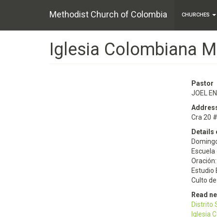
Main
Skip
Methodist Church of Colombia
to
CHURCHES
navigation
main
content
Iglesia Colombiana M
Pastor
JOEL E
Addres
Cra 20 
Details 
Domingo
Escuela
Oración
Estudio 
Culto d
Read n
Distrito
Iglesia 