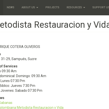
NEWS
ABOUT US
PROJECTS
RESOURCES
SUPPORT U
etodista Restauracion y Vid
NRIQUE COTERA OLIVEROS
s
# 31-29, Sampués, Sucre
of Services
 09:30 Am
 dominical: Domingo: 09:30 Am
: Lunes 07:30 Pm
Biblico: Jueves 7:30 Pm
e Jovenes: Sabado 07:30 Pm
ews
 Sabanas
Colombiana Metodista Restauracion y Vida