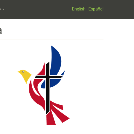
English
Español
S
a